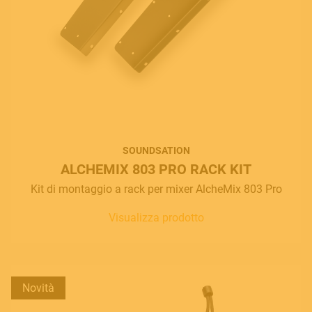
SOUNDSATION
MUSICAL INSTRUMENTS
ALCHEMIX 803 PRO RACK KIT
Kit di montaggio a rack per mixer AlcheMix 803 Pro
Visualizza prodotto
PRO AUDIO & LIGHT
ACCESSORIES
Novità