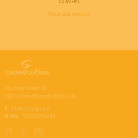
550MHz)
Visualizza prodotto
Via Enzo Ferrari 10
62017 Porto Recanati (MC), Italy
E.
info@frenexport.it
P. IVA.
IT00260710439