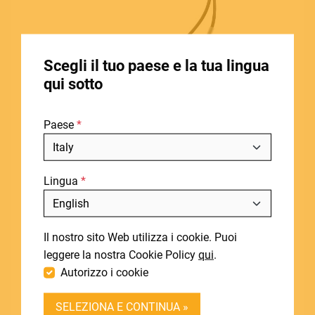
HOME
Scegli il tuo paese e la tua lingua
STORE LOCATOR
qui sotto
CHI SIAMO
Paese
BLOG
NOTIZIE
Lingua
DOWNLOADS
Includi fuori produzione
SUPPORT
Il nostro sito Web utilizza i cookie. Puoi
CONTATTI
leggere la nostra Cookie Policy
qui
.
SOUNDSATION
Autorizzo i cookie
EM-1
DEALER LOGIN
Cuffie Auricolari In-Ear Monitoring EM-1
SELEZIONA E CONTINUA »
BECOME A DEALER