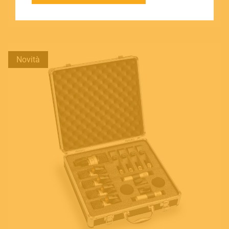
Visualizza prodotto
SOUNDSATION SOUNDCARE
Novità
Contact
E.
info@frenexport.it
Follow us
Language
Italiano
English