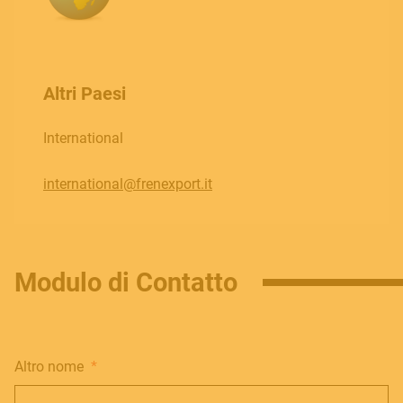
DEALER LOGIN
BECOME A DEALER
Altri Paesi
SOUNDSATION SOUNDCARE
International
international@frenexport.it
Contact
E.
info@frenexport.it
Modulo di Contatto
Follow us
Altro nome