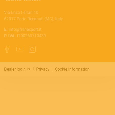
Via Enzo Ferrari 10
62017 Porto Recanati (MC), Italy
E.
info@frenexport.it
P. IVA.
IT00260710439
Dealer login
Privacy
Cookie information