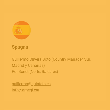
Spagna
Guillermo Olivera Soto (Country Manager, Sur,
Madrid y Canarias)
Pol Bonet (Norte, Baleares)
MUSICAL INSTRUMENTS
guillermo@quinteto.es
info@arpegi.cat
PRO AUDIO & LIGHT