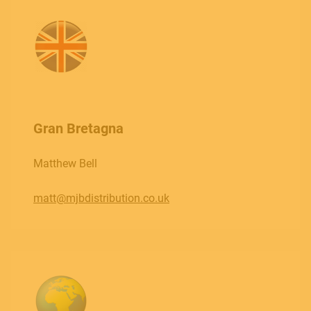
ACCESSORIES
HOME
Gran Bretagna
STORE LOCATOR
Matthew Bell
CHI SIAMO
BLOG
matt@mjbdistribution.co.uk
NOTIZIE
DOWNLOADS
Includi fuori produzione
SUPPORT
CONTATTI