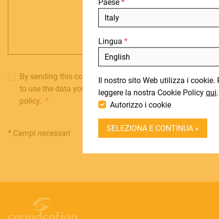
Paese
Lingua
By sending this contact request you give your consent
Il nostro sito Web utilizza i cookie.
to use the data you submitted according to our privacy
leggere la nostra Cookie Policy
qui
.
policy.
Autorizzo i cookie
SELEZIONA E CONTINUA »
* Campi necessari
INVIA