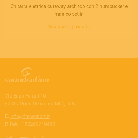
Chitarra elettrica cutaway arch top con 2 humbucker e
manico set-in
Visualizza prodotto
Via Enzo Ferrari 10
62017 Porto Recanati (MC), Italy
E.
info@frenexport.it
P. IVA.
IT00260710439