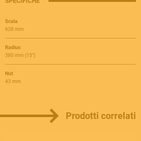
SPECIFICHE
Follow us
Scala
628 mm
Language
Radius
Italiano
380 mm (15")
English
Nut
43 mm
Prodotti correlati