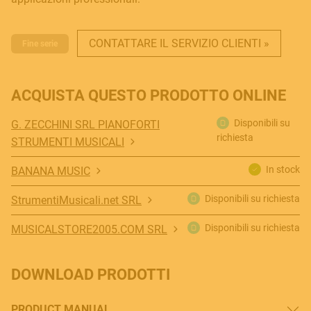
CONTATTARE IL SERVIZIO CLIENTI »
Fine serie
ACQUISTA QUESTO PRODOTTO ONLINE
Disponibili su
G. ZECCHINI SRL PIANOFORTI
richiesta
STRUMENTI MUSICALI
MUSICAL INSTRUMENTS
In stock
BANANA MUSIC
Disponibili su richiesta
StrumentiMusicali.net SRL
PRO AUDIO & LIGHT
Disponibili su richiesta
MUSICALSTORE2005.COM SRL
DOWNLOAD PRODOTTI
ACCESSORIES
PRODUCT MANUAL