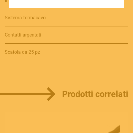
In bronzo nichelato
SOUNDSATION SOUNDCARE
Sistema fermacavo
Contatti argentati
Contact
E.
info@frenexport.it
Scatola da 25 pz
Follow us
Prodotti correlati
Language
Italiano
English