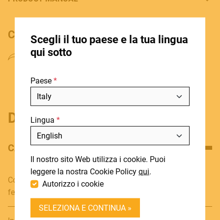
HOME
CONDIVIDI IL PRODOTTO
Scegli il tuo paese e la tua lingua
STORE LOCATOR
qui sotto
CHI SIAMO
Paese
BLOG
NOTIZIE
Dettagli del prodotto
Lingua
DOWNLOADS
Includi fuori produzione
SUPPORT
CARATTERISTICHE PRINCIPALI
Il nostro sito Web utilizza i cookie. Puoi
CONTATTI
leggere la nostra Cookie Policy
qui
.
Connettore professionale 3.5mm maschio/STEREO
Autorizzo i cookie
DEALER LOGIN
femmina
SELEZIONA E CONTINUA »
BECOME A DEALER