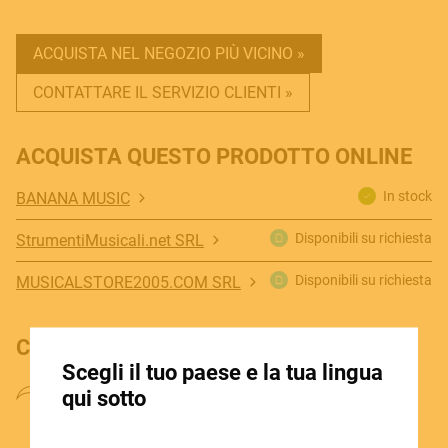
ACQUISTA NEL NEGOZIO PIÙ VICINO »
MUSICAL INSTRUMENTS
CONTATTARE IL SERVIZIO CLIENTI »
PRO AUDIO & LIGHT
ACQUISTA QUESTO PRODOTTO ONLINE
In stock
BANANA MUSIC
Disponibili su richiesta
StrumentiMusicali.net SRL
ACCESSORIES
Disponibili su richiesta
MUSICALSTORE2005.COM SRL
HOME
CONDIVIDI IL PRODOTTO
Scegli il tuo paese e la tua lingua
STORE LOCATOR
qui sotto
CHI SIAMO