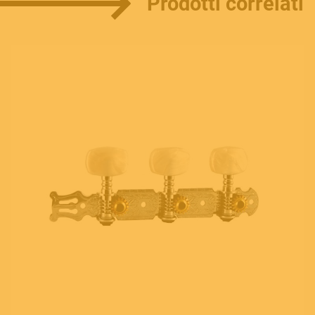
Prodotti correlati
E.
info@frenexport.it
Follow us
Language
Italiano
English