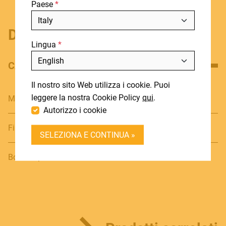
Paese
BLOG
NOTIZIE
Dettagli del prodotto
Lingua
DOWNLOADS
Includi fuori produzione
CARATTERISTICHE PRINCIPALI
SUPPORT
Il nostro sito Web utilizza i cookie. Puoi
CONTATTI
leggere la nostra Cookie Policy
qui
.
Meccaniche per chitarra classica
Autorizzo i cookie
DEALER LOGIN
Finitura: gold
SELEZIONA E CONTINUA »
BECOME A DEALER
Bottone perla
SOUNDSATION SOUNDCARE
Contact