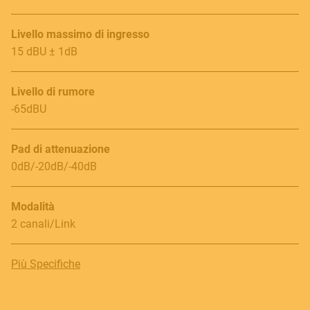
E.
info@frenexport.it
Livello massimo di ingresso
Follow us
15 dBU ± 1dB
Livello di rumore
-65dBU
Language
Pad di attenuazione
Italiano
0dB/-20dB/-40dB
English
Modalità
2 canali/Link
Più Specifiche