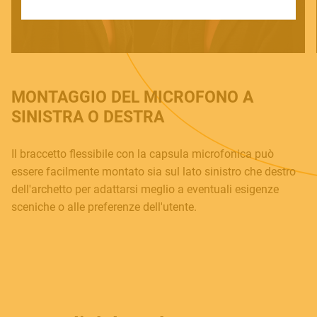
SOUNDSATION SOUNDCARE
Contact
MONTAGGIO DEL MICROFONO A
E.
info@frenexport.it
SINISTRA O DESTRA
Follow us
Il braccetto flessibile con la capsula microfonica può
essere facilmente montato sia sul lato sinistro che destro
dell'archetto per adattarsi meglio a eventuali esigenze
sceniche o alle preferenze dell'utente.
Language
Italiano
English