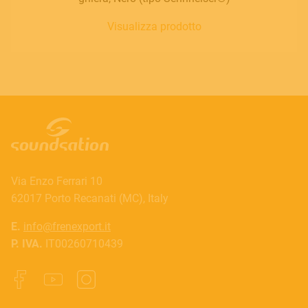
Visualizza prodotto
Via Enzo Ferrari 10
62017 Porto Recanati (MC), Italy
E.
info@frenexport.it
P. IVA.
IT00260710439