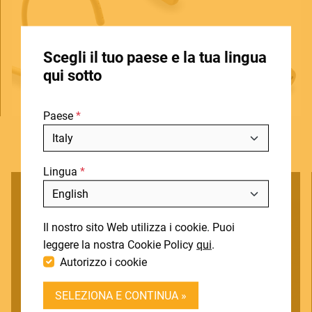
HOME
Scegli il tuo paese e la tua lingua
STORE LOCATOR
qui sotto
CHI SIAMO
Paese
BLOG
NOTIZIE
Lingua
DOWNLOADS
Includi fuori produzione
SUPPORT
Il nostro sito Web utilizza i cookie. Puoi
CONTATTI
leggere la nostra Cookie Policy
qui
.
Autorizzo i cookie
DEALER LOGIN
SELEZIONA E CONTINUA »
BECOME A DEALER