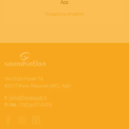
App
Visualizza prodotto
Via Enzo Ferrari 10
62017 Porto Recanati (MC), Italy
E.
info@frenexport.it
P. IVA.
IT00260710439