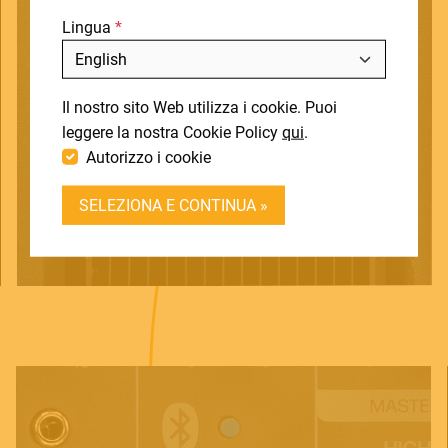
Lingua
DOWNLOADS
Includi fuori produzione
SUPPORT
Il nostro sito Web utilizza i cookie. Puoi
CONTATTI
leggere la nostra Cookie Policy
qui
.
Autorizzo i cookie
DEALER LOGIN
SELEZIONA E CONTINUA »
BECOME A DEALER
SOUNDSATION SOUNDCARE
Contact
E.
info@frenexport.it
Follow us