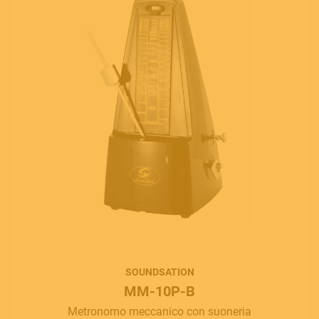
MUSICAL INSTRUMENTS
PRO AUDIO & LIGHT
SOUNDSATION
MM-10P-B
ACCESSORIES
Metronomo meccanico con suoneria