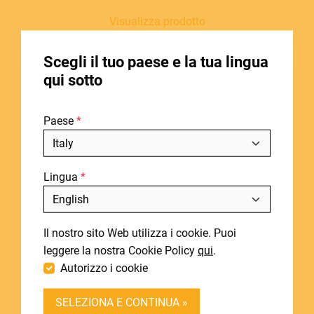
Visualizza prodotto
HOME
Scegli il tuo paese e la tua lingua
STORE LOCATOR
qui sotto
CHI SIAMO
Paese
BLOG
NOTIZIE
Lingua
DOWNLOADS
Includi fuori produzione
SUPPORT
Il nostro sito Web utilizza i cookie. Puoi
CONTATTI
leggere la nostra Cookie Policy
qui
.
Autorizzo i cookie
DEALER LOGIN
SELEZIONA E CONTINUA »
BECOME A DEALER