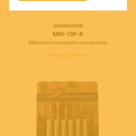
SOUNDSATION SOUNDCARE
SOUNDSATION
MM-10P-R
Contact
Metronomo meccanico con suoneria
E.
info@frenexport.it
Visualizza prodotto
Follow us
Language
Italiano
English