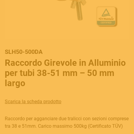
SLH50-500DA
Raccordo Girevole in Alluminio
per tubi 38-51 mm – 50 mm
MUSICAL INSTRUMENTS
largo
Scarica la scheda prodotto
PRO AUDIO & LIGHT
Raccordo per agganciare due tralicci con sezioni comprese
tra 38 e 51mm. Carico massimo 500kg (Certificato TÜV)
ACCESSORIES