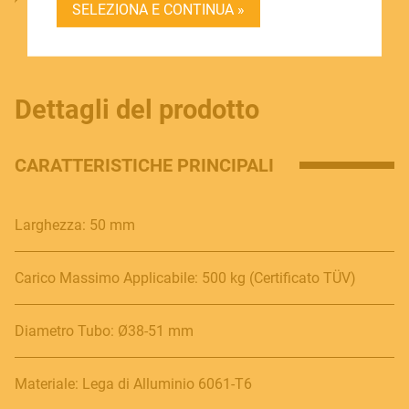
SELEZIONA E CONTINUA »
BECOME A DEALER
SOUNDSATION SOUNDCARE
Dettagli del prodotto
Contact
CARATTERISTICHE PRINCIPALI
E.
info@frenexport.it
Larghezza: 50 mm
Follow us
Carico Massimo Applicabile: 500 kg (Certificato TÜV)
Diametro Tubo: Ø38-51 mm
Language
Italiano
Materiale: Lega di Alluminio 6061-T6
English