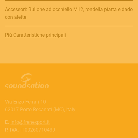
Accessori: Bullone ad occhiello M12, rondella piatta e dado
con alette
Più Caratteristiche principali
Via Enzo Ferrari 10
62017 Porto Recanati (MC), Italy
E.
info@frenexport.it
P. IVA.
IT00260710439