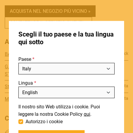
ACQUISTA NEL NEGOZIO PIÙ VICINO »
CONTATTARE IL SERVIZIO CLIENTI »
HOME
Scegli il tuo paese e la tua lingua
STORE LOCATOR
ACQUISTA QUESTO PRODOTTO ONLINE
qui sotto
CHI SIAMO
In stock
BANANA MUSIC
Paese
BLOG
Disponibili su
G. ZECCHINI SRL PIANOFORTI
NOTIZIE
richiesta
STRUMENTI MUSICALI
Lingua
DOWNLOADS
Disponibili su richiesta
StrumentiMusicali.net SRL
Includi fuori produzione
SUPPORT
Disponibili su richiesta
MUSICALSTORE2005.COM SRL
Il nostro sito Web utilizza i cookie. Puoi
CONTATTI
leggere la nostra Cookie Policy
qui
.
CONDIVIDI IL PRODOTTO
Autorizzo i cookie
DEALER LOGIN