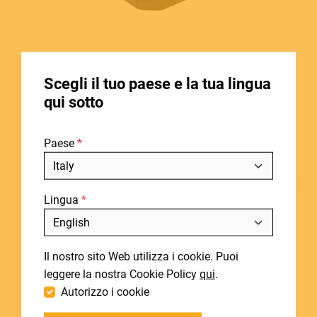
ACCESSORIES
HOME
SOUNDSATION
Scegli il tuo paese e la tua lingua
STORE LOCATOR
HYPER 8 STREET
qui sotto
CHI SIAMO
PA Portatile Attivo a Batteria con connessione BT
Paese
BLOG
Visualizza prodotto
NOTIZIE
Lingua
DOWNLOADS
Includi fuori produzione
SUPPORT
Il nostro sito Web utilizza i cookie. Puoi
CONTATTI
leggere la nostra Cookie Policy
qui
.
Autorizzo i cookie
DEALER LOGIN