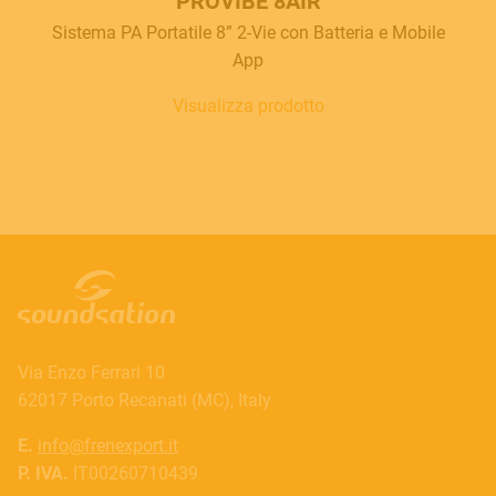
PROVIBE 8AIR
Sistema PA Portatile 8” 2-Vie con Batteria e Mobile
App
Visualizza prodotto
Via Enzo Ferrari 10
62017 Porto Recanati (MC), Italy
E.
info@frenexport.it
P. IVA.
IT00260710439