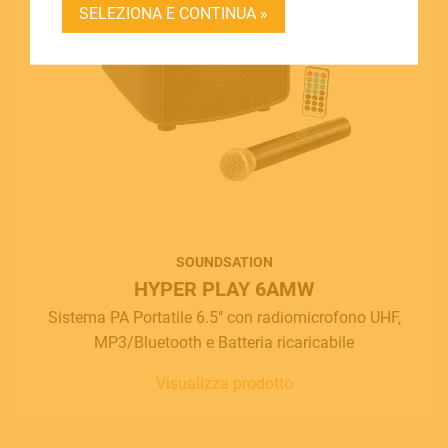
SELEZIONA E CONTINUA »
BECOME A DEALER
SOUNDSATION SOUNDCARE
Contact
E.
info@frenexport.it
Follow us
SOUNDSATION
HYPER PLAY 6AMW
Sistema PA Portatile 6.5" con radiomicrofono UHF,
MP3/Bluetooth e Batteria ricaricabile
Language
Visualizza prodotto
Italiano
English