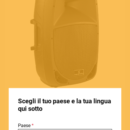
MUSICAL INSTRUMENTS
PRO AUDIO & LIGHT
ACCESSORIES
HOME
Scegli il tuo paese e la tua lingua
STORE LOCATOR
SOUNDSATION
qui sotto
GO-SOUND 15A
CHI SIAMO
Diffusore amplificato in polipropilene 15" 880 Watt
Paese
BLOG