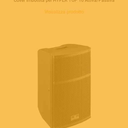
Cover Imbottita per HYPER TOP 10 Attiva/Passiva
Visualizza prodotto