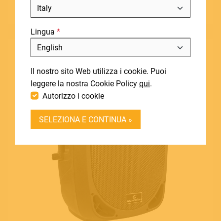
Visualizza prodotto
NOTIZIE
Lingua
DOWNLOADS
Includi fuori produzione
SUPPORT
Il nostro sito Web utilizza i cookie. Puoi
CONTATTI
leggere la nostra Cookie Policy
qui
.
Autorizzo i cookie
DEALER LOGIN
SELEZIONA E CONTINUA »
BECOME A DEALER
SOUNDSATION SOUNDCARE
Contact
E.
info@frenexport.it