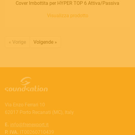
Cover Imbottita per HYPER TOP 6 Attiva/Passiva
Visualizza prodotto
« Vorige
Volgende »
Via Enzo Ferrari 10
62017 Porto Recanati (MC), Italy
E.
info@frenexport.it
P. IVA.
IT00260710439